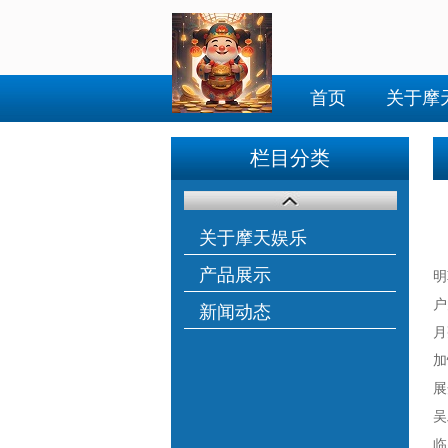
首页
关于摩
栏目分类
关于摩天娱乐
产品展示
明
户
新闻动态
月
加
展
吴
临