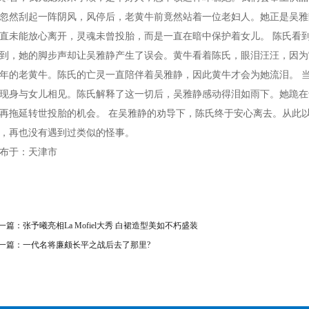
忽然刮起一阵阴风，风停后，老黄牛前竟然站着一位老妇人。她正是吴雅
直未能放心离开，灵魂未曾投胎，而是一直在暗中保护着女儿。 陈氏看
到，她的脚步声却让吴雅静产生了误会。黄牛看着陈氏，眼泪汪汪，因为
年的老黄牛。陈氏的亡灵一直陪伴着吴雅静，因此黄牛才会为她流泪。 
现身与女儿相见。陈氏解释了这一切后，吴雅静感动得泪如雨下。她跪在
再拖延转世投胎的机会。 在吴雅静的劝导下，陈氏终于安心离去。从此
，再也没有遇到过类似的怪事。
布于：天津市
一篇：
张予曦亮相La Mofiel大秀 白裙造型美如不朽盛装
一篇：
一代名将廉颇长平之战后去了那里?