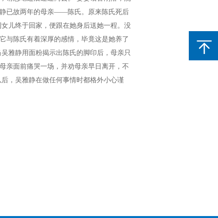
静已故两年的母亲——陈氏。原来陈氏死后
到女儿终于回家，便跟在她身后送她一程。没
它与陈氏有着深厚的感情，毕竟这是她养了
当吴雅静用面粉揭示出陈氏的脚印后，母亲只
母亲面前痛哭一场，并劝母亲早日离开，不
以后，吴雅静在做任何事情时都格外小心谨