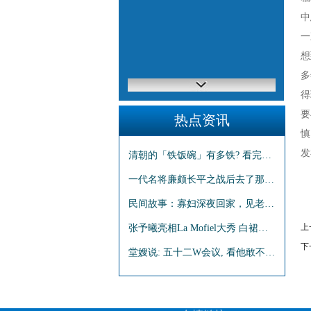
中
一
想
多
得
要
热点资讯
慎
发
清朝的「铁饭碗」有多铁? 看完八旗子弟
一代名将廉颇长平之战后去了那里?
民间故事：寡妇深夜回家，见老牛流泪不
上
张予曦亮相La Mofiel大秀 白裙造型美如不朽
下
堂嫂说: 五十二W会议, 看他敢不敢去开,