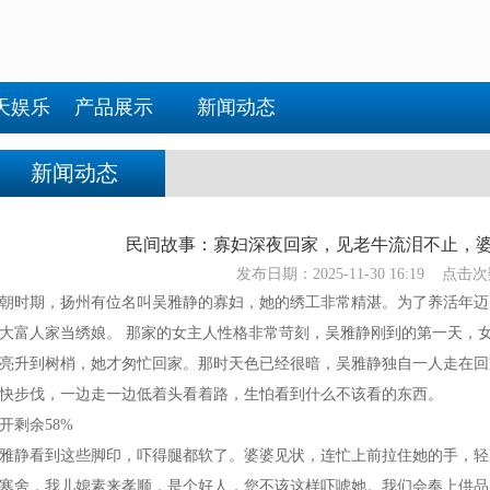
天娱乐
产品展示
新闻动态
新闻动态
民间故事：寡妇深夜回家，见老牛流泪不止，
发布日期：2025-11-30 16:19 点击次
朝时期，扬州有位名叫吴雅静的寡妇，她的绣工非常精湛。为了养活年迈
大富人家当绣娘。 那家的女主人性格非常苛刻，吴雅静刚到的第一天，
亮升到树梢，她才匆忙回家。那时天色已经很暗，吴雅静独自一人走在回
快步伐，一边走一边低着头看着路，生怕看到什么不该看的东西。
开剩余58%
雅静看到这些脚印，吓得腿都软了。婆婆见状，连忙上前拉住她的手，轻
寒舍，我儿媳素来孝顺，是个好人，您不该这样吓唬她。我们会奉上供品