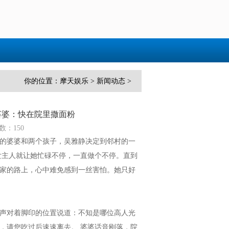
你的位置：
摩天娱乐
>
新闻动态
>
婆婆：快在院里撒面粉
数：150
的婆婆和两个孩子，吴雅静决定到邻村的一
女主人就让她忙碌不停，一直做个不停。直到
家的路上，心中难免感到一丝害怕。她只好
声对着脚印的位置说道：不知是哪位高人光
，请您吃过后速速离去。 婆婆话音刚落，院