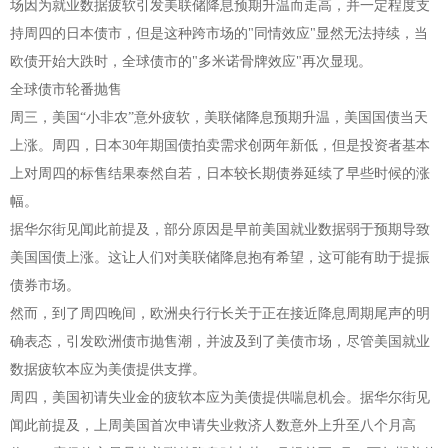
场因为就业数据疲软引发美联储降息预期升温而走高，并一定程度支
持周四的日本债市，但是这种跨市场的"同情效应"显然无法持续，当
欧债开始大跌时，全球债市的"多米诺骨牌效应"再次显现。
全球债市轮番抛售
周三，美国“小非农”意外疲软，美联储降息预期升温，美国国债当天
上涨。周四，日本30年期国债拍卖需求创两年新低，但是投资者基本
上对周四的标售结果泰然自若，日本较长期债券延续了早些时候的涨
幅。
据华尔街见闻此前提及，部分原因是早前美国就业数据弱于预期导致
美国国债上涨。这让人们对美联储降息抱有希望，这可能有助于提振
债券市场。
然而，到了周四晚间，欧洲央行行长关于正在接近降息周期尾声的明
确表态，引发欧洲债市抛售潮，并波及到了美债市场，尽管美国就业
数据疲软本应为美债提供支撑。
周四，美国初请失业金的疲软本应为美债提供喘息机会。据华尔街见
闻此前提及，上周美国首次申请失业救济人数意外上升至八个月高