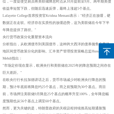
位，一度促使交易员将美联储降息时点从10月提前至9月。两年期美债
收益率短暂下跌，但随后迅速反弹，最终上涨超5个基点。
Lafayette College首席投资官Krishna Memani表示："经济正在放缓，硬
数据正在走软。经济存在实质性的放缓趋势，这为美联储在今年下半
年降息提供了路径。"
央行货币政策分化重塑资本流向
分析指出，从欧洲债市到美国债市，这种跨大西洋的债券抛售凸显了
地区间货币政策分化的影响。汇丰资产管理投资策略总监Hussain
Mehdi指出：
"市场定价现在显示，欧洲央行和美联储在2025年的降息预期之间存在
巨大差距。"
在欧央行行长拉加德讲话之后，货币市场减少对欧洲央行降息的预
期，预计年底前将降息约25个基点，而之前预期为30个基点。而目
前，市场押注美联储9月降息25个基点的概率升至100%，全年降息幅
度预期也从56个基点上调至60个基点。
然而，更为关键的是，特朗普政府的关税议程持续推高短期通胀预