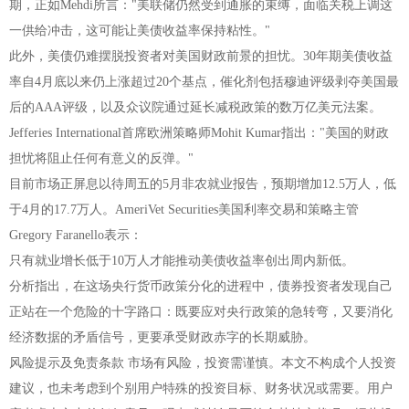
期，正如Mehdi所言："美联储仍然受到通胀的束缚，面临关税上调这
一供给冲击，这可能让美债收益率保持粘性。"
此外，美债仍难摆脱投资者对美国财政前景的担忧。30年期美债收益
率自4月底以来仍上涨超过20个基点，催化剂包括穆迪评级剥夺美国最
后的AAA评级，以及众议院通过延长减税政策的数万亿美元法案。
Jefferies International首席欧洲策略师Mohit Kumar指出："美国的财政
担忧将阻止任何有意义的反弹。"
目前市场正屏息以待周五的5月非农就业报告，预期增加12.5万人，低
于4月的17.7万人。AmeriVet Securities美国利率交易和策略主管
Gregory Faranello表示：
只有就业增长低于10万人才能推动美债收益率创出周内新低。
分析指出，在这场央行货币政策分化的进程中，债券投资者发现自己
正站在一个危险的十字路口：既要应对央行政策的急转弯，又要消化
经济数据的矛盾信号，更要承受财政赤字的长期威胁。
风险提示及免责条款 市场有风险，投资需谨慎。本文不构成个人投资
建议，也未考虑到个别用户特殊的投资目标、财务状况或需要。用户