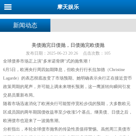
摩天娱乐
新闻动态
美债抛完日债抛，日债抛完欧债抛
发布日期：2025-06-23 20:26 点击次数：105
全球债券市场正上演"多米诺骨牌"式的抛售潮！
6月5日，欧洲央行周四如期降息，但欧央行行长拉加德（Christine
Lagarde）的表态彻底改变了市场预期。她明确表示央行正在接近货币
政策周期的尾声，并可能上调未来增长预测，这一鹰派转向瞬间引发
交易员重新布局。
随着市场迅速消化了欧洲央行可能暂停宽松步伐的预期，大多数欧元
区成员国的两年期国债收益率至少收涨5个基点。继美债、日债之后，
欧洲债市也迎来了一波抛售潮。
分析指出，本轮全球债市抛售的传染性质值得警惕。虽然周三美债市