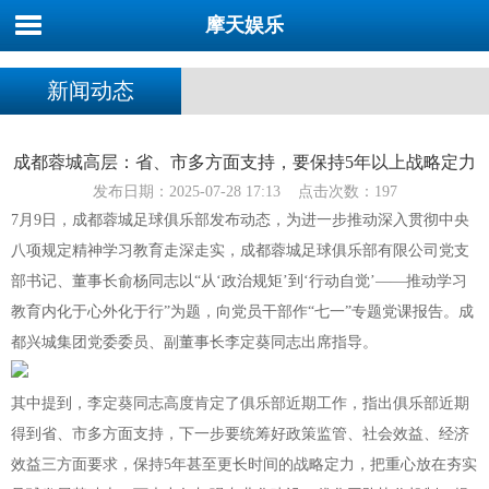
摩天娱乐
新闻动态
成都蓉城高层：省、市多方面支持，要保持5年以上战略定力
发布日期：2025-07-28 17:13 点击次数：197
7月9日，成都蓉城足球俱乐部发布动态，为进一步推动深入贯彻中央
八项规定精神学习教育走深走实，成都蓉城足球俱乐部有限公司党支
部书记、董事长俞杨同志以“从‘政治规矩’到‘行动自觉’——推动学习
教育内化于心外化于行”为题，向党员干部作“七一”专题党课报告。成
都兴城集团党委委员、副董事长李定葵同志出席指导。
其中提到，李定葵同志高度肯定了俱乐部近期工作，指出俱乐部近期
得到省、市多方面支持，下一步要统筹好政策监管、社会效益、经济
效益三方面要求，保持5年甚至更长时间的战略定力，把重心放在夯实